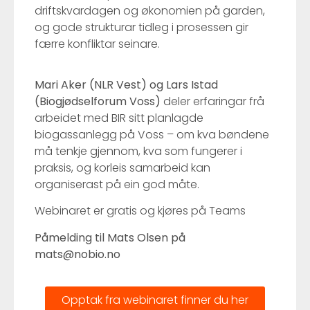
driftskvardagen og økonomien på garden,
og gode strukturar tidleg i prosessen gir
færre konfliktar seinare.
Mari Aker (NLR Vest) og Lars Istad
(Biogjødselforum Voss)
deler erfaringar frå
arbeidet med BIR sitt planlagde
biogassanlegg på Voss – om kva bøndene
må tenkje gjennom, kva som fungerer i
praksis, og korleis samarbeid kan
organiserast på ein god måte.
Webinaret er gratis og kjøres på Teams
Påmelding til Mats Olsen på
mats@nobio.no
Opptak fra webinaret finner du her