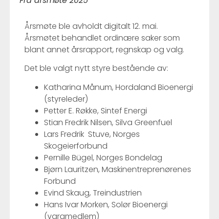
Fra årsmøte 2025
Årsmøte ble avholdt digitalt 12. mai.
Årsmøtet behandlet ordinære saker som
blant annet årsrapport, regnskap og valg.
Det ble valgt nytt styre bestående av:
Katharina Månum, Hordaland Bioenergi
(styreleder)
Petter E. Røkke, Sintef Energi
Stian Fredrik Nilsen, Silva Greenfuel
Lars Fredrik Stuve, Norges
Skogeierforbund
Pernille Bügel, Norges Bondelag
Bjørn Lauritzen, Maskinentreprenørenes
Forbund
Evind Skaug, Treindustrien
Hans Ivar Morken, Solør Bioenergi
(varamedlem)